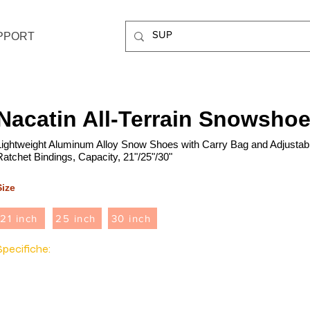
PPORT
Nacatin All-Terrain Snowsho
Lightweight Aluminum Alloy Snow Shoes with Carry Bag and Adjustab
Ratchet Bindings, Capacity, 21"/25"/30"
Size
21 inch
25 inch
30 inch
Specifiche:
Materiale: alluminio
Peso massimo: Raccomandazione 275 libbre
Tipo di chiusura: fibbia
Materiale del telaio: telaio in alluminio 6000