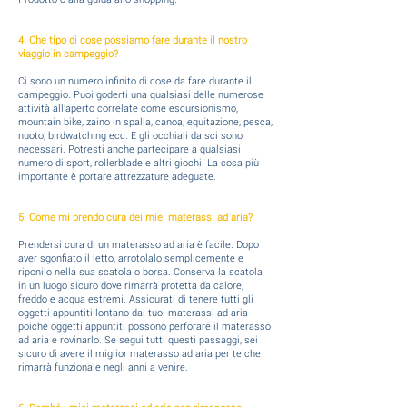
4. Che tipo di cose possiamo fare durante il nostro
viaggio in campeggio?
Ci sono un numero infinito di cose da fare durante il
campeggio. Puoi goderti una qualsiasi delle numerose
attività all'aperto correlate come escursionismo,
mountain bike, zaino in spalla, canoa, equitazione, pesca,
nuoto, birdwatching ecc. E gli occhiali da sci sono
necessari. Potresti anche partecipare a qualsiasi
numero di sport, rollerblade e altri giochi. La cosa più
importante è portare attrezzature adeguate.
5. Come mi prendo cura dei miei materassi ad aria?
Prendersi cura di un materasso ad aria è facile. Dopo
aver sgonfiato il letto, arrotolalo semplicemente e
riponilo nella sua scatola o borsa. Conserva la scatola
in un luogo sicuro dove rimarrà protetta da calore,
freddo e acqua estremi. Assicurati di tenere tutti gli
oggetti appuntiti lontano dai tuoi materassi ad aria
poiché oggetti appuntiti possono perforare il materasso
ad aria e rovinarlo. Se segui tutti questi passaggi, sei
sicuro di avere il miglior materasso ad aria per te che
rimarrà funzionale negli anni a venire.