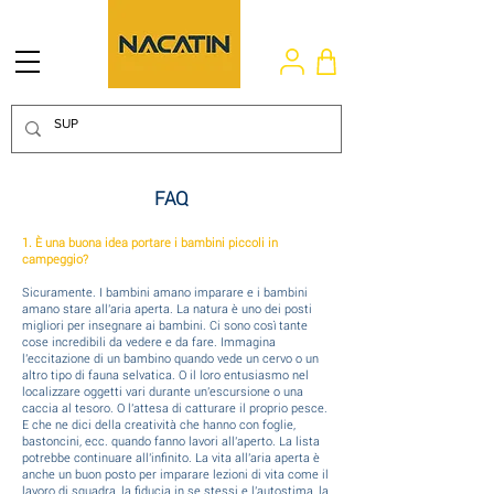
FAQ
1. È una buona idea portare i bambini piccoli in
campeggio?
Sicuramente. I bambini amano imparare e i bambini
amano stare all'aria aperta. La natura è uno dei posti
migliori per insegnare ai bambini. Ci sono così tante
cose incredibili da vedere e da fare. Immagina
l'eccitazione di un bambino quando vede un cervo o un
altro tipo di fauna selvatica. O il loro entusiasmo nel
localizzare oggetti vari durante un'escursione o una
caccia al tesoro. O l'attesa di catturare il proprio pesce.
E che ne dici della creatività che hanno con foglie,
bastoncini, ecc. quando fanno lavori all'aperto. La lista
potrebbe continuare all'infinito. La vita all'aria aperta è
anche un buon posto per imparare lezioni di vita come il
lavoro di squadra, la fiducia in se stessi e l'autostima, la