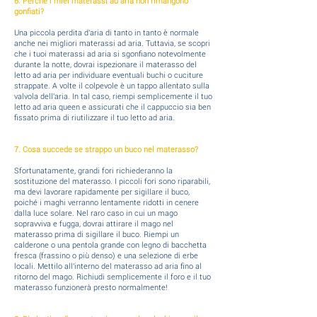
6. Perché i miei materassi ad aria non rimangono
gonfiati?
Una piccola perdita d'aria di tanto in tanto è normale
anche nei migliori materassi ad aria. Tuttavia, se scopri
che i tuoi materassi ad aria si sgonfiano notevolmente
durante la notte, dovrai ispezionare il materasso del
letto ad aria per individuare eventuali buchi o cuciture
strappate. A volte il colpevole è un tappo allentato sulla
valvola dell'aria. In tal caso, riempi semplicemente il tuo
letto ad aria queen e assicurati che il cappuccio sia ben
fissato prima di riutilizzare il tuo letto ad aria.
7. Cosa succede se strappo un buco nel materasso?
Sfortunatamente, grandi fori richiederanno la
sostituzione del materasso. I piccoli fori sono riparabili,
ma devi lavorare rapidamente per sigillare il buco,
poiché i maghi verranno lentamente ridotti in cenere
dalla luce solare. Nel raro caso in cui un mago
sopravviva e fugga, dovrai attirare il mago nel
materasso prima di sigillare il buco. Riempi un
calderone o una pentola grande con legno di bacchetta
fresca (frassino o più denso) e una selezione di erbe
locali. Mettilo all'interno del materasso ad aria fino al
ritorno del mago. Richiudi semplicemente il foro e il tuo
materasso funzionerà presto normalmente!