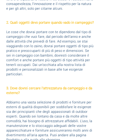
consapevolezza, l'innovazione e il rispetto per la natura
e per gli altri, solo per citarne alcuni.
2. Quali oggetti devo portare quando vado in campeggio?
Le cose che dovrai portare con te dipendono dal tipo di
campeggio che vuoi fare, dal periodo dell'anno e anche
dalle attività che prevedi di fare. Ad esempio, se stai
viaggiando con lo zaino, dovrai portare oggetti di tipo più
pratico e preoccuparti di più di peso e dimensioni. Se
sei in campeggio con bambini, dovresti considerare il
comfort e anche portare più oggetti di tipo attività per
tenerli occupati. Dai un'occhiata alla nostra lista di
prodotti e personalizzali in base alle tue esigenze
particolari.
3. Dove dovrei cercare l'attrezzatura da campeggio e da
esterno?
Abbiamo una vasta selezione di prodotti e forniture per
esterni di qualità disponibili per soddisfare le esigenze
sia dei principianti che degli appassionati di outdoor
esperti. Quando sei lontano da casa e da molte altre
comodità, hai bisogno di attrezzature affidabili. L'uso, la
manutenzione e lo stoccaggio adeguati delle vostre
apparecchiature e forniture assicureranno molti anni di
divertimento all'aria aperta. Puoi andare alla pagina
Prodotto o alla guida allo shopping.