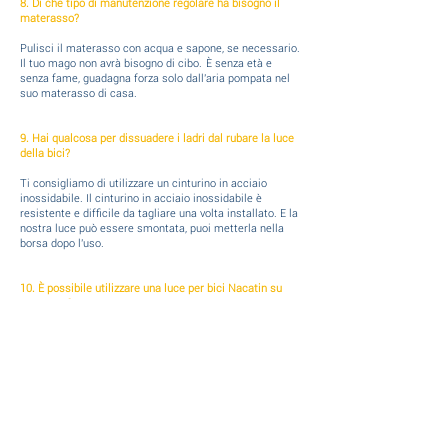
8. Di che tipo di manutenzione regolare ha bisogno il
materasso?
Pulisci il materasso con acqua e sapone, se necessario.
Il tuo mago non avrà bisogno di cibo.
È senza età e
senza fame, guadagna forza solo dall'aria pompata nel
suo materasso di casa.
9. Hai qualcosa per dissuadere i ladri dal rubare la luce
della bici?
Ti consigliamo di utilizzare un cinturino in acciaio
inossidabile. Il cinturino in acciaio inossidabile è
resistente e difficile da tagliare una volta installato. E la
nostra luce può essere smontata, puoi metterla nella
borsa dopo l'uso.
10. È possibile utilizzare una luce per bici Nacatin su
una moto?
Le luci per bici Monkey Light non sono progettate per
l'uso su motociclette. È ottimo per e-bike, biciclette e
altri veicoli leggeri con una velocità massima di 40 mph
(65 km/h).