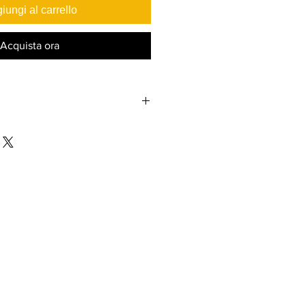
iungi al carrello
Acquista ora
 kg
 x H): 91*23*5 cm