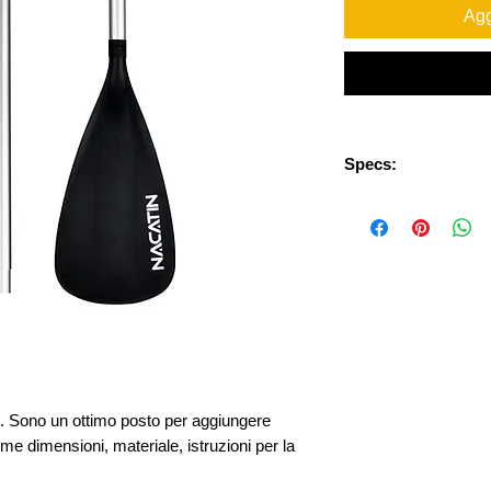
Agg
Specs:
Package Weight: 1.3
Package Size(L x W
. Sono un ottimo posto per aggiungere 
come dimensioni, materiale, istruzioni per la 