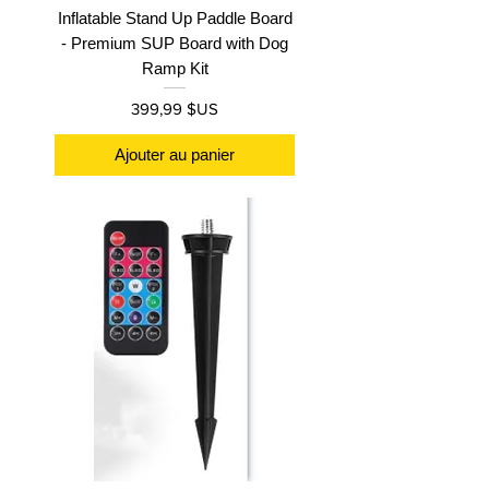
Inflatable Stand Up Paddle Board
- Premium SUP Board with Dog
Ramp Kit
Prix
399,99 $US
Ajouter au panier