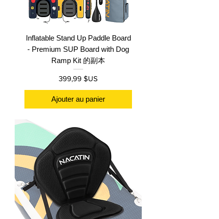
Inflatable Stand Up Paddle Board
- Premium SUP Board with Dog
Ramp Kit 的副本
Prix
399,99 $US
Ajouter au panier