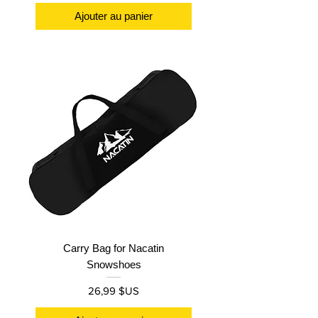
Ajouter au panier
Carry Bag for Nacatin
Snowshoes
Prix
26,99 $US