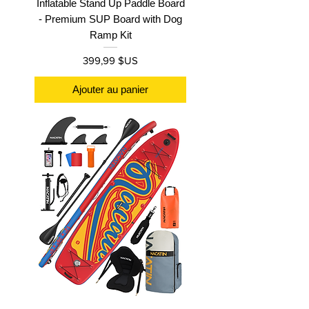
Inflatable Stand Up Paddle Board
- Premium SUP Board with Dog
Ramp Kit
Prix
399,99 $US
Ajouter au panier