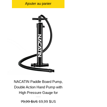
Ajouter au panier
NACATIN Paddle Board Pump,
Double Action Hand Pump with
High Pressure Gauge for
Prix original
Prix promotionnel
79,99 $US
69,99 $US