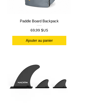
Paddle Board Backpack
Prix
69,99 $US
Ajouter au panier