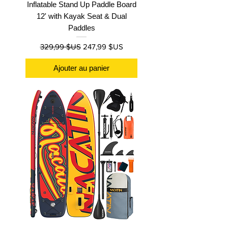
Inflatable Stand Up Paddle Board
12' with Kayak Seat & Dual
Paddles
Prix original
Prix promotionnel
329,99 $US
247,99 $US
Ajouter au panier