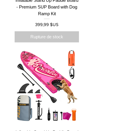
Inflatable Stand Up Paddle Board
- Premium SUP Board with Dog
Ramp Kit
Prix
399,99 $US
Rupture de stock