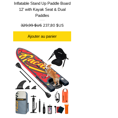
Inflatable Stand Up Paddle Board
12' with Kayak Seat & Dual
Paddles
Prix original
Prix promotionnel
329,99 $US
237,80 $US
Ajouter au panier