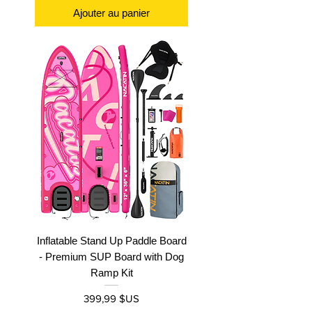
Ajouter au panier
Inflatable Stand Up Paddle Board
- Premium SUP Board with Dog
Ramp Kit
Prix
399,99 $US