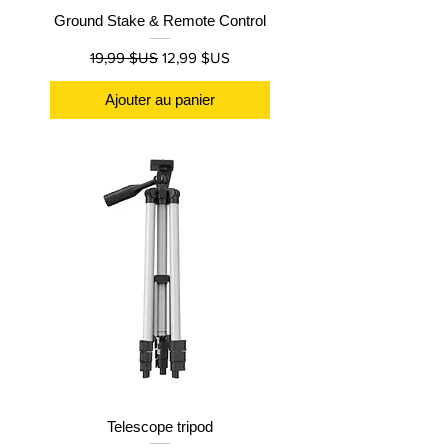
Ground Stake & Remote Control
Prix original
Prix promotionnel
19,99 $US
12,99 $US
Ajouter au panier
Telescope tripod