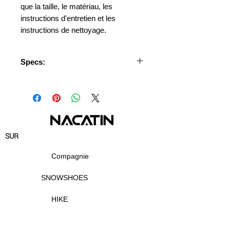
que la taille, le matériau, les 
instructions d'entretien et les 
instructions de nettoyage.
Specs:
Package Weight: 0.31 kg
Package Size(L x W x H): 43*19*2
cm
SUR
Compagnie
SNOWSHOES
HIKE
TENT