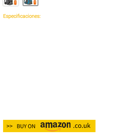
Especificaciones:
Tipo: Mochila
Material: nailon.
Estilo: Deporte
Capacidad de la bolsa: 60L
De color negro
Características: Resistencia al agua
Género: Unisex
Longitud de la correa: 70 cm
Peso del producto: 1.0600 kg
Peso del paquete: 1,0830 kg
Tamaño del paquete (L x An x Al): 70,00 x 35,00 x
6,00 cm / 27,56 x 13,78 x 2,36 pulgadas
Contenidos del paquete:
1 mochila.
1 funda para lluvia.