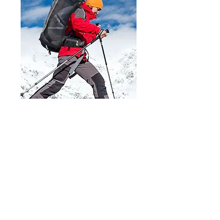
MOCHILA FUERTE, IDEAL PARA
EXTERIORES: Hecha de tela de nylon de alta
calidad, resistente al agua, resistente al
desgarro y al desgaste, correas reforzadas,
puntadas prolijas, hebilla duradera,
cremalleras suaves. Todos juntos aseguran
un uso a largo plazo. Esta es la mochila que
puedes llevar contigo durante años y más.
ACOLCHADO TRANSPIRABLE, PROTEGE SU
ESPALDA: El diseño ergonómico se adapta a
la estructura de la espalda, protegiendo su