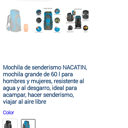
Tabla de paddle surf hinchable NACATIN,
versión mejorada Tabla de paddle surf de
10′ 6″ con mochila y accesorios de SUP
premium gratis, bolsa seca de 10 l, funda
para teléfono, correa para el hombro
Mochila de senderismo NACATIN,
mochila grande de 60 l para
hombres y mujeres, resistente al
agua y al desgarro, ideal para
acampar, hacer senderismo,
viajar al aire libre
Color