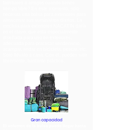
familiares o amigos cuando tienes
tiempo libre? En este momento, solo
necesita una bolsa para exteriores para
almacenar sus suministros diarios. La
mochila para exteriores NACATIN daría
en el clavo, que está especialmente
diseñada para uso en exteriores,
adecuada para practicar senderismo,
acampar, andar en bicicleta, pescar, etc.
Solo llévalo a casa. Con él, puedes salir
libremente, bastante práctico.
Gran capacidad
El volumen de la bolsa puede llegar hasta