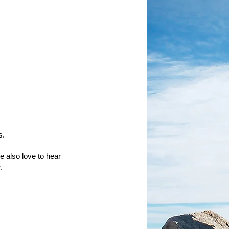
s.
 also love to hear
.