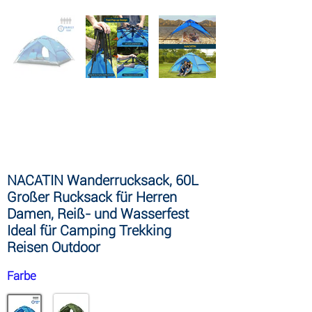
NACATIN Aufblasbares Stand Up
Paddle Board, Upgrade-Version 10′ 6″
Paddle Board mit kostenlosem
Premium-SUP-Zubehör und Rucksack,
10-Liter-Trockentasche, Handytasche,
Schultergurt
NACATIN Wanderrucksack, 60L
Großer Rucksack für Herren
Damen, Reiß- und Wasserfest
Ideal für Camping Trekking
Reisen Outdoor
Farbe