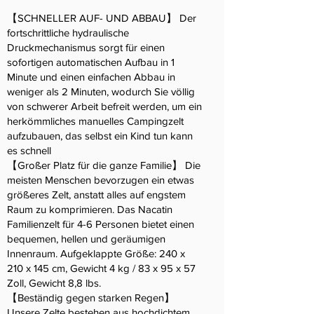
【SCHNELLER AUF- UND ABBAU】 Der
fortschrittliche hydraulische
Druckmechanismus sorgt für einen
sofortigen automatischen Aufbau in 1
Minute und einen einfachen Abbau in
weniger als 2 Minuten, wodurch Sie völlig
von schwerer Arbeit befreit werden, um ein
herkömmliches manuelles Campingzelt
aufzubauen, das selbst ein Kind tun kann
es schnell
【Großer Platz für die ganze Familie】 Die
meisten Menschen bevorzugen ein etwas
größeres Zelt, anstatt alles auf engstem
Raum zu komprimieren. Das Nacatin
Familienzelt für 4-6 Personen bietet einen
bequemen, hellen und geräumigen
Innenraum. Aufgeklappte Größe: 240 x
210 x 145 cm, Gewicht 4 kg / 83 x 95 x 57
Zoll, Gewicht 8,8 lbs.
【Beständig gegen starken Regen】
Unsere Zelte bestehen aus hochdichtem