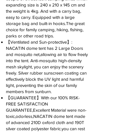
expanding size is 240 x 210 x 145 cm and
the weight is 4kg. And with a carry bag,
easy to carry. Equipped with a large
storage bag and built-in hooks.The great
choice for family camping, hiking, fishing,
parks or other road trips.
【Ventilated and Sun-protective】:
NACATIN dome tent has 2 Large Doors
and mosquito net,allowing air to flow freely
into the tent. Anti-mosquito high-density
mesh skylight, you can enjoy the scenery
freely. Silver rubber sunscreen coating can
effectively block the UV light and harmful
light, preventing the skin of our family
members from sunburn.
【GUARANTEE】With our 100% RISK-
FREE SATISFACTION
GUARANTEE,Excellent Material were non-
toxic,odorless,NACATIN dome tent made
of advanced 210D oxford cloth and 190T
silver coated polyester fabric.you can rest