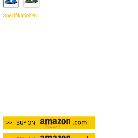
Spezifikationen:
Typ: Rucksack
Material: Nylon
Stil: sportlich
Taschenkapazität: 60 l
Farbe schwarz
Eigenschaften: Wasserbeständigkeit
Geschlecht: Unisex
Riemenlänge: 70 cm
Produktgewicht: 1,0600 kg
Paketgewicht: 1,0830 kg
Verpackungsgröße (L x B x H): 70,00 x 35,00 x
6,00 cm / 27,56 x 13,78 x 2,36 Zoll
Packungsinhalt:
1 x Rucksack
1 x Regenschutz