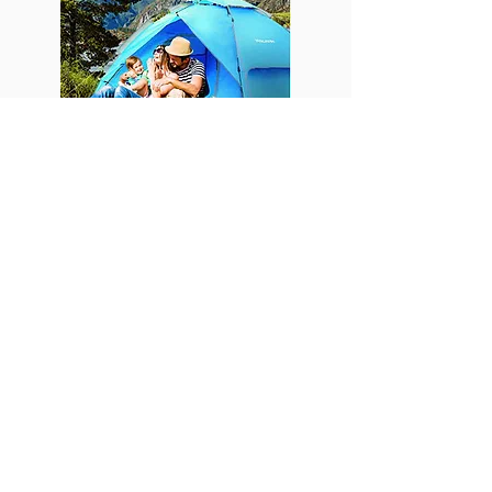
Geräumig für 4 Personen
Genügend Platz für 4 Erwachsene.
Mit einer Innenhöhe von 145 cm bietet Ihnen
dieses Campingzelt den idealen Platz zum
Sitzen und Bewegen.
Ideales Familienzelt für Autocamping oder
Reisen im Freien.