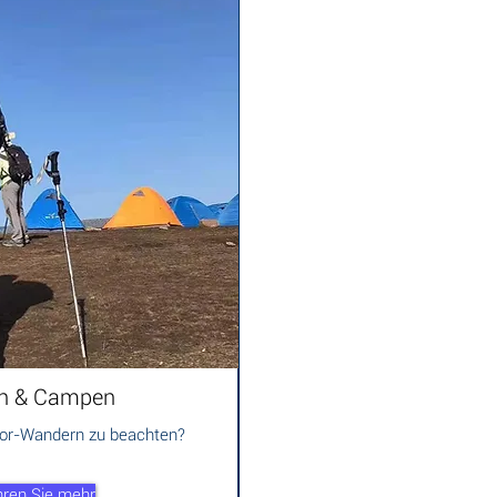
n & Campen
oor-Wandern zu beachten?
hren Sie mehr