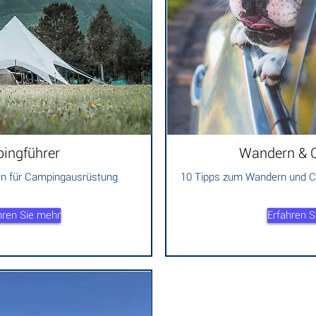
ingführer
Wandern &
den für Campingausrüstung
10 Tipps zum Wandern und C
hren Sie mehr
Erfahren S