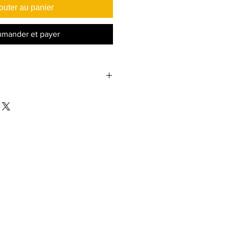
outer au panier
mander et payer
 kg
 x H): 50*38*5 cm