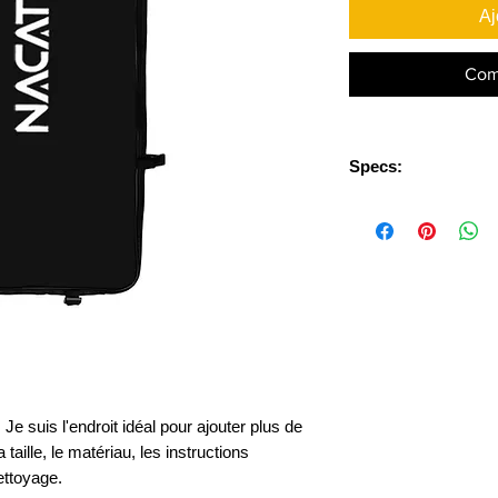
Aj
Com
Specs:
Package Weight: 1.1
Package Size(L x W
Je suis l'endroit idéal pour ajouter plus de 
 taille, le matériau, les instructions 
nettoyage.