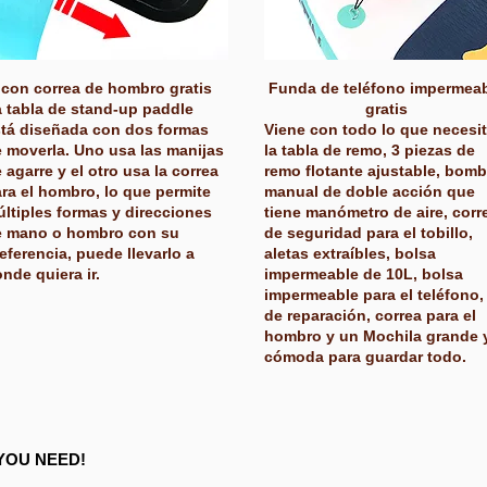
con correa de hombro gratis
Funda de teléfono impermea
 tabla de stand-up paddle
gratis
tá diseñada con dos formas
Viene con todo lo que necesit
 moverla. Uno usa las manijas
la tabla de remo, 3 piezas de
 agarre y el otro usa la correa
remo flotante ajustable, bom
ra el hombro, lo que permite
manual de doble acción que
ltiples formas y direcciones
tiene manómetro de aire, corr
e mano o hombro con su
de seguridad para el tobillo,
eferencia, puede llevarlo a
aletas extraíbles, bolsa
nde quiera ir.
impermeable de 10L, bolsa
impermeable para el teléfono, 
de reparación, correa para el
hombro y un Mochila grande 
cómoda para guardar todo.
YOU NEED!