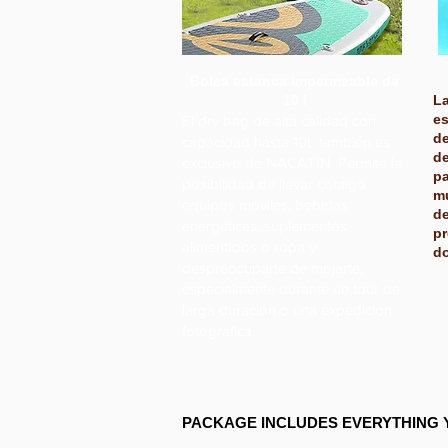
Bolsa estanca impermeable de
10 l
La
es
El dry bag de alta calidad con
de
capacidad hasta 10L también es
de
exclusivo de NACATIN. Permite la
pa
posibilidad de llevar contigo
mú
equipos móviles, bebidas
d
energéticas, suplementos
pr
alimenticios o ropa y
do
despreocuparte de mojarte,
especialmente durante un tour de
larga duración o una expedición
fotográfica.
PACKAGE INCLUDES EVERYTHING 