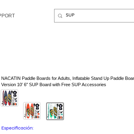
PPORT
Tabla de paddle surf hinchable NACATIN, vers
mejorada Tabla de paddle surf de 10′ 6″ con m
y accesorios de SUP premium gratis, bolsa se
10 l, funda para teléfono, correa para el homb
NACATIN Paddle Boards for Adults, Inflatable Stand Up Paddle Boa
Version 10′ 6″ SUP Board with Free SUP Accessories
Color
Especificación: