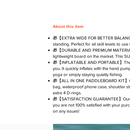
About this item
🎁【EXTRA WIDE FOR BETTER BALANCE】The 
standing. Perfect for all skill levels to use
🎁【DURABLE AND PREMIUM MATERIAL】The in
lightweight board on the market. This SU
🎁【INFLATABLE AND PORTABLE】The inflata
you. It quickly inflates with the hand pum
yoga or simply staying quietly fishing.
🎁【ALL IN ONE PADDLEBOARD KIT】Comes w
bag, waterproof phone case, shoulder stra
extra 4 D-rings.
🎁【SATISFACTION GUARANTEE】Our paddle
you are not 100% satisfied with your pur
on any issues!