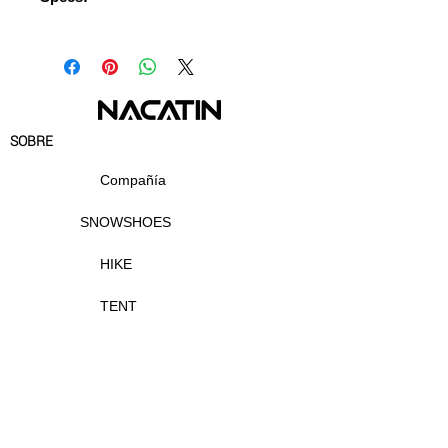
Package Weight: 0.65 kg
Package Size(L x W x H): 67*13*8
cm
SOBRE
Compañía
SNOWSHOES
HIKE
TENT
SOBRE
APOYO
Contact Us
Compañía
Where to Buy
Return & Warranty Policy
Manuals
Shipping & Delivery