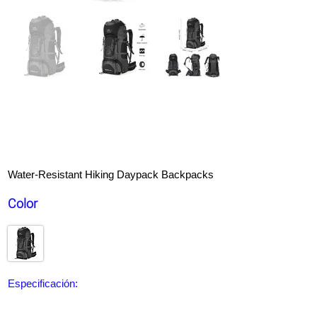
Tabla de paddle surf hinchable NACATIN,
versión mejorada Tabla de paddle surf de
10′ 6″ con mochila y accesorios de SUP
premium gratis, bolsa seca de 10 l, funda
para teléfono, correa para el hombro
Water-Resistant Hiking Daypack Backpacks
Color
Especificación:
Material: Poliéster + Esponja + Acero
Capacidad: 70L