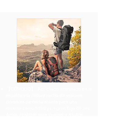
flujo de aire y la evaporación del sudor.
【CÓMODO】: Acolchado acanalado en la
espalda y la cadera hecho de espuma
duradera de celda abierta para una
máxima comodidad y un gran flujo de aire;
Arnés ajustable para jóvenes y adultos;
Rainfly cosido mantiene su equipo seco
【ESTRUCTURA FIRME】: El fuerte marco
trasero lo ayuda a llevar más cosas de